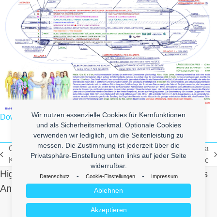
Wir nutzen essenzielle Cookies für Kernfunktionen
Download
und als Sicherheitsmerkmal. Optionale Cookies
verwenden wir lediglich, um die Seitenleistung zu
messen. Die Zustimmung ist jederzeit über die
One of the last interviews with
Weird Chillout Russia
Privatsphäre-Einstellung unten links auf jeder Seite
vorheriger
Nächster
Karl Lagerfeld
Electro Music
widerrufbar.
Beitrag:
Beitrag:
High Quality Uberlol Content for You. Contact us
-
-
Datenschutz
Cookie-Einstellungen
Impressum
And Send Us Yours!
Ablehnen
Akzeptieren
Make it Lol