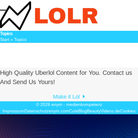
Skip
to
Open
Close
content
mobile
mobile
Topics
menu
menu
Start
»
Topics
High Quality Uberlol Content for You. Contact us
And Send Us Yours!
Make it Lol
© 2026
enym - medienkompetenz
Impressum
Datenschutz
enym.com
CuteBlog
BeautyVideos.de
Cookies