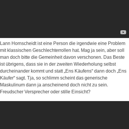
Lann Hornscheidt ist eine Person die irgendwie eine Problem
mit klassischen Geschlechterrollen hat. Mag ja sein, aber soll
man doch bitte die Gemeinheit davon verschonen. Das Beste
ist übrigens, dass sie in der zweiten Wiederholung selbst
durcheinander kommt und statt „Ens Käufens“ dann doch „Ens
Käufer“ sagt. Tja, so schlimm scheint das generische
Maskulinum dann ja anscheinend doch nicht zu sein.
Freudscher Versprecher oder stille Einsicht?