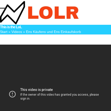
Skip
to
Open
Close
content
mobile
mobile
This is the LoL
menu
menu
Start
»
Videos
»
Ens Käufens und Ens Einkaufskorb