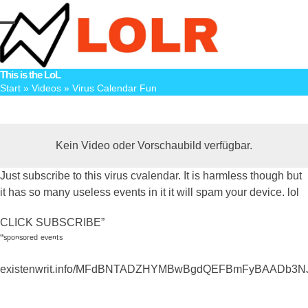
Skip
to
Open
Close
content
mobile
mobile
This is the LoL
menu
menu
Start
»
Videos
»
Virus Calendar Fun
Kein Video oder Vorschaubild verfügbar.
Just subscribe to this virus cvalendar. It is harmless though but
it has so many useless events in it it will spam your device. lol
CLICK SUBSCRIBE”
”ˢᵖᵒⁿˢᵒʳᵉᵈ ᵉᵛᵉⁿᵗˢ
existenwrit.info/MFdBNTADZHYMBwBgdQEFBmFyBAAD