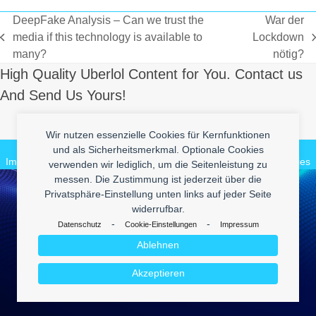
DeepFake Analysis – Can we trust the
War der
media if this technology is available to
Lockdown
vorheriger
Nächster
many?
nötig?
Beitrag:
Beitrag:
High Quality Uberlol Content for You. Contact us
And Send Us Yours!
Make it Lol
Wir nutzen essenzielle Cookies für Kernfunktionen
© 2026
enym - medienkompetenz
und als Sicherheitsmerkmal. Optionale Cookies
Impressum
Datenschutz
enym.com
CuteBlog
BeautyVideos.de
Cookies
verwenden wir lediglich, um die Seitenleistung zu
messen. Die Zustimmung ist jederzeit über die
Privatsphäre-Einstellung unten links auf jeder Seite
widerrufbar.
-
-
Datenschutz
Cookie-Einstellungen
Impressum
Ablehnen
Akzeptieren