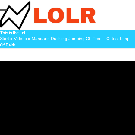
Skip
to
Open
Close
content
mobile
mobile
This is the LoL
menu
menu
Start
»
Videos
»
Mandarin Duckling Jumping Off Tree – Cutest Leap
Of Faith