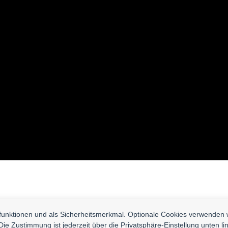
nfunktionen und als Sicherheitsmerkmal. Optionale Cookies verwenden 
Die Zustimmung ist jederzeit über die Privatsphäre-Einstellung unten li