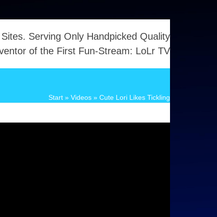
 Sites. Serving Only Handpicked Quality
ventor of the First Fun-Stream: LoLr TV
Start
»
Videos
»
Cute Lori Likes Tickling