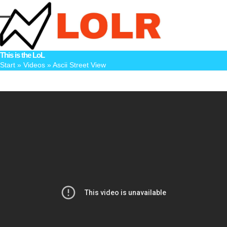
Skip
to
Open
Close
content
mobile
mobile
This is the LoL
menu
menu
Start
»
Videos
»
Ascii Street View