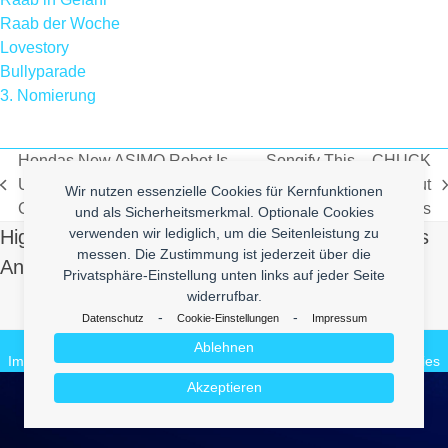
Raab der Woche
Lovestory
Bullyparade
3. Nomierung
Hondas New ASIMO Robot Is
Songify This – CHUCK
Uberlol and Sounds Likes
TESTA – A Song About
Wir nutzen essenzielle Cookies für Kernfunktionen
vorheriger
Nächster
Christmas When Walking
Lifelike Dead Animals
und als Sicherheitsmerkmal. Optionale Cookies
Beitrag:
Beitrag:
High Quality Uberlol Content for You. Contact us
verwenden wir lediglich, um die Seitenleistung zu
messen. Die Zustimmung ist jederzeit über die
And Send Us Yours!
Privatsphäre-Einstellung unten links auf jeder Seite
widerrufbar.
Make it Lol
-
-
Datenschutz
Cookie-Einstellungen
Impressum
© 2026
enym - medienkompetenz
Ablehnen
Impressum
Datenschutz
enym.com
CuteBlog
BeautyVideos.de
Cookies
Akzeptieren