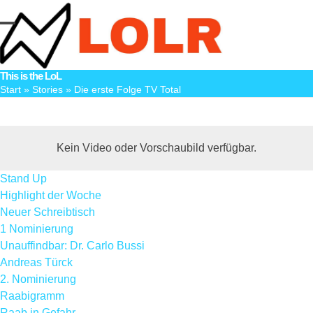
Skip
to
Open
Close
content
mobile
mobile
This is the LoL
menu
menu
Start
»
Stories
»
Die erste Folge TV Total
Kein Video oder Vorschaubild verfügbar.
Stand Up
Highlight der Woche
Neuer Schreibtisch
1 Nominierung
Unauffindbar: Dr. Carlo Bussi
Andreas Türck
2. Nominierung
Raabigramm
Raab in Gefahr