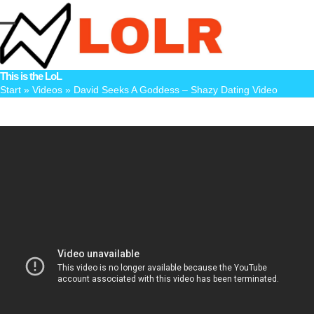
Skip
to
Open
Close
content
mobile
mobile
This is the LoL
menu
menu
Start
»
Videos
»
David Seeks A Goddess – Shazy Dating Video