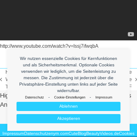
http://www.youtube.com/watch?v=Issj7ifwqbA
Wir nutzen essenzielle Cookies für Kernfunktionen
und als Sicherheitsmerkmal. Optionale Cookies
verwenden wir lediglich, um die Seitenleistung zu
Hurricane Irene Fail –
Dumb Fugg Ahead – Michele
messen. Die Zustimmung ist jederzeit über die
Weather Channel States
Bachmann Likes White
vorheriger
Nächster
Privatsphäre-Einstellung unten links auf jeder Seite
The Obvious
People – WTF
Beitrag:
Beitrag:
widerrufbar.
High Quality Uberlol Content for You. Contact us
-
-
Datenschutz
Cookie-Einstellungen
Impressum
And Send Us Yours!
Ablehnen
Make it Lol
Akzeptieren
© 2026
enym - medienkompetenz
Impressum
Datenschutz
enym.com
CuteBlog
BeautyVideos.de
Cookies