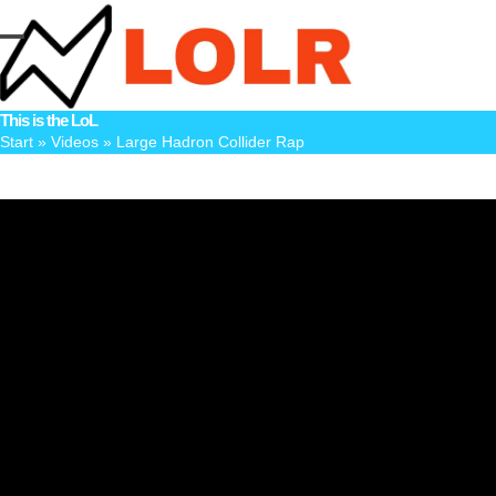
Skip
to
Open
Close
content
mobile
mobile
This is the LoL
menu
menu
Start
»
Videos
»
Large Hadron Collider Rap