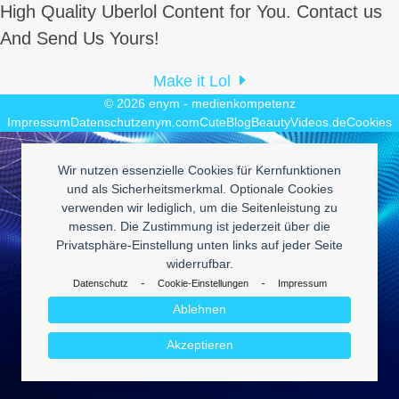
Beitrag:
Beitrag:
High Quality Uberlol Content for You. Contact us
And Send Us Yours!
Make it Lol
© 2026
enym - medienkompetenz
Impressum
Datenschutz
enym.com
CuteBlog
BeautyVideos.de
Cookies
Wir nutzen essenzielle Cookies für Kernfunktionen
und als Sicherheitsmerkmal. Optionale Cookies
verwenden wir lediglich, um die Seitenleistung zu
messen. Die Zustimmung ist jederzeit über die
Privatsphäre-Einstellung unten links auf jeder Seite
widerrufbar.
-
-
Datenschutz
Cookie-Einstellungen
Impressum
Ablehnen
Akzeptieren