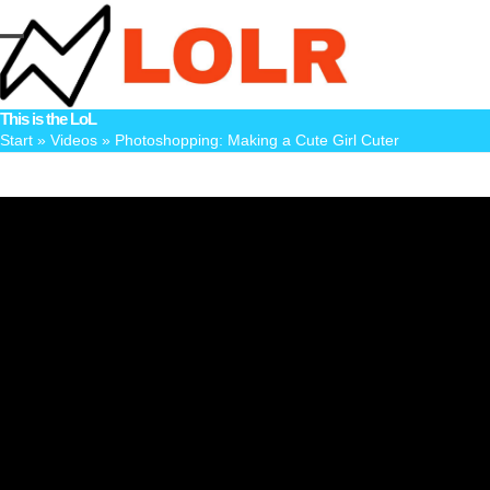
Skip
to
Open
Close
content
mobile
mobile
This is the LoL
menu
menu
Start
»
Videos
»
Photoshopping: Making a Cute Girl Cuter