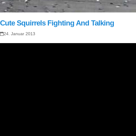
Cute Squirrels Fighting And Talking
24. Januar 2013