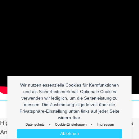
Wir nutzen essenzielle Cookies für Kernfunktionen
und als Sicherheitsmerkmal. Optionale Cookies
verwenden wir lediglich, um die Seitenleistung zu
messen. Die Zustimmung ist jederzeit über die
Privatsphäre-Einstellung unten links auf jeder Seite
widerrufbar.
High Quality Uberlol Content for You. Contact us
-
-
Datenschutz
Cookie-Einstellungen
Impressum
And Send Us Yours!
Ablehnen