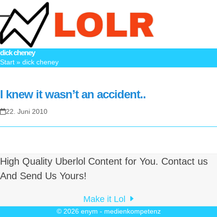
Skip
to
Open
Close
content
mobile
mobile
dick cheney
menu
menu
Start
»
dick cheney
I knew it wasn’t an accident..
22. Juni 2010
High Quality Uberlol Content for You. Contact us
And Send Us Yours!
Make it Lol
© 2026
enym - medienkompetenz