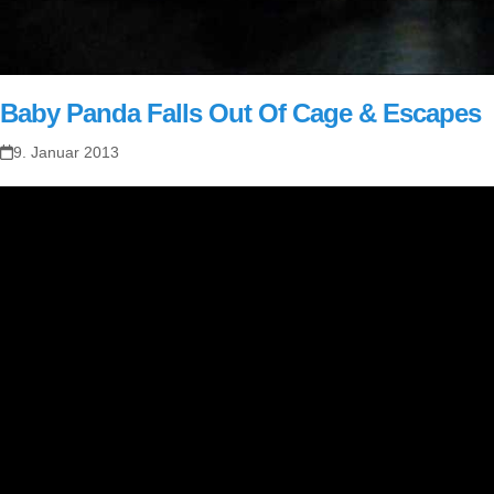
Baby Panda Falls Out Of Cage & Escapes
9. Januar 2013