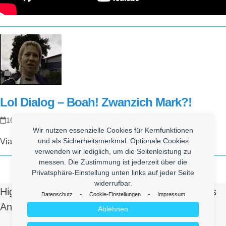
Lol Dialog – Boah! Zwanzich Mark?!
16. April 2008
Wir nutzen essenzielle Cookies für Kernfunktionen
und als Sicherheitsmerkmal. Optionale Cookies
Via
verwenden wir lediglich, um die Seitenleistung zu
messen. Die Zustimmung ist jederzeit über die
Privatsphäre-Einstellung unten links auf jeder Seite
widerrufbar.
High Quality Uberlol Content for You. Contact us
-
-
Datenschutz
Cookie-Einstellungen
Impressum
And Send Us Yours!
Ablehnen