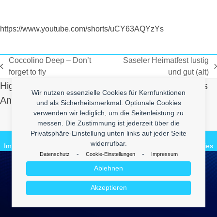
https://www.youtube.com/shorts/uCY63AQYzYs
Coccolino Deep – Don’t
Saseler Heimatfest lustig
vorheriger
Nächster
forget to fly
und gut (alt)
Beitrag:
Beitrag:
High Quality Uberlol Content for You. Contact us
Wir nutzen essenzielle Cookies für Kernfunktionen
And Send Us Yours!
und als Sicherheitsmerkmal. Optionale Cookies
verwenden wir lediglich, um die Seitenleistung zu
Make it Lol
messen. Die Zustimmung ist jederzeit über die
Privatsphäre-Einstellung unten links auf jeder Seite
© 2026
enym - medienkompetenz
widerrufbar.
Impressum
Datenschutz
enym.com
CuteBlog
BeautyVideos.de
Cookies
-
-
Datenschutz
Cookie-Einstellungen
Impressum
Ablehnen
Akzeptieren