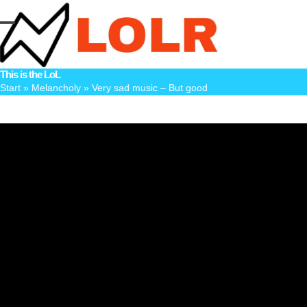
Skip
to
Open
Close
content
mobile
mobile
This is the LoL
menu
menu
Start
»
Melancholy
»
Very sad music – But good