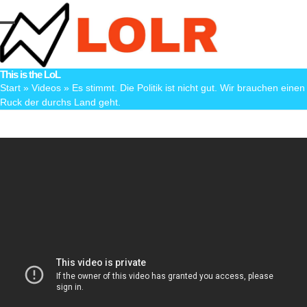
Skip
to
Open
Close
content
mobile
mobile
This is the LoL
menu
menu
Start
»
Videos
»
Es stimmt. Die Politik ist nicht gut. Wir brauchen einen
Ruck der durchs Land geht.