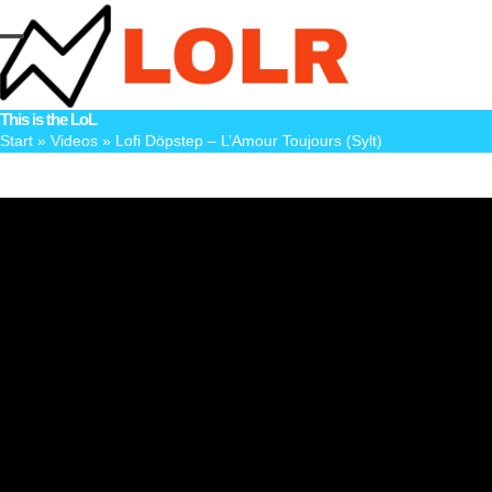
Skip
to
Open
Close
content
mobile
mobile
This is the LoL
menu
menu
Start
»
Videos
»
Lofi Döpstep – L’Amour Toujours (Sylt)