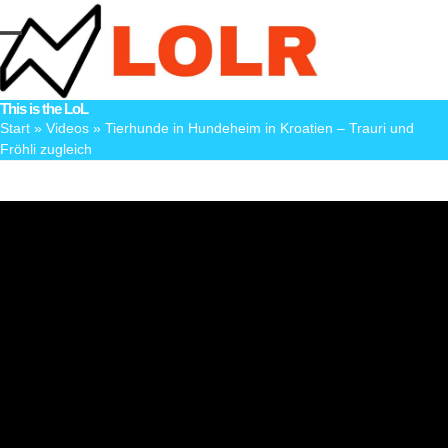
Skip
to
Open
Close
content
mobile
mobile
This is the LoL
menu
menu
Start
»
Videos
»
Tierhunde in Hundeheim in Kroatien – Trauri und
Fröhli zugleich