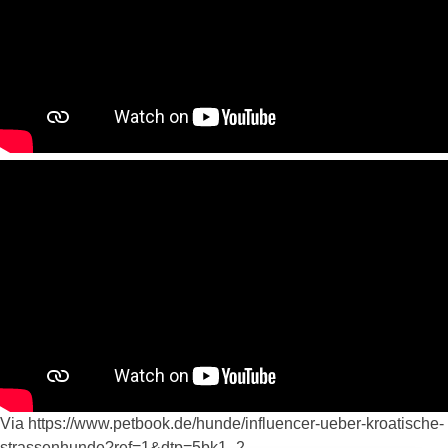
Via https://www.petbook.de/hunde/influencer-ueber-kroatische-
strassenhunde?ref=1&dtp=5bk1_2