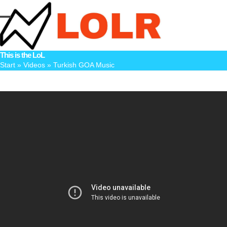
Skip
to
Open
Close
content
mobile
mobile
This is the LoL
menu
menu
Start
»
Videos
»
Turkish GOA Music