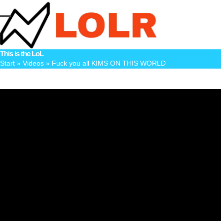
Skip
to
Open
Close
content
mobile
mobile
This is the LoL
menu
menu
Start
»
Videos
»
Fuck you all KIMS ON THIS WORLD