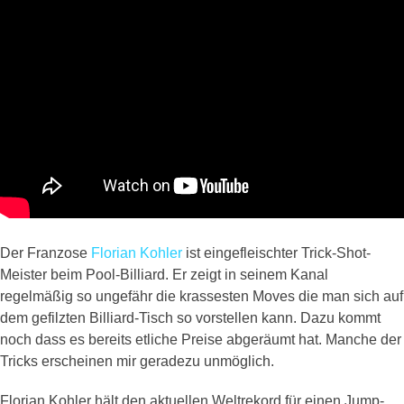
Der Franzose
Florian Kohler
ist eingefleischter Trick-Shot-
Meister beim Pool-Billiard. Er zeigt in seinem Kanal
regelmäßig so ungefähr die krassesten Moves die man sich auf
dem gefilzten Billiard-Tisch so vorstellen kann. Dazu kommt
noch dass es bereits etliche Preise abgeräumt hat. Manche der
Tricks erscheinen mir geradezu unmöglich.
Florian Kohler hält den aktuellen Weltrekord für einen Jump-