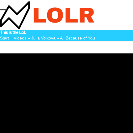
Skip
to
Open
Close
content
mobile
mobile
This is the LoL
menu
menu
Start
»
Videos
»
Julia Volkova – All Because of You