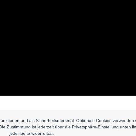
 2013“
nfunktionen und als Sicherheitsmerkmal. Optionale Cookies verwenden 
Die Zustimmung ist jederzeit über die Privatsphäre-Einstellung unten li
 You. Contact us And Send Us Yours!
jeder Seite widerrufbar.