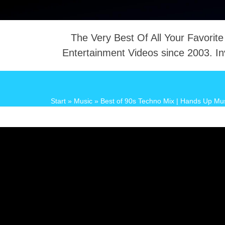
The Very Best Of All Your Favorite
Entertainment Videos since 2003. In
NTACT
Start
»
Music
»
Best of 90s Techno Mix | Hands Up Mu