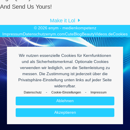
And Send Us Yours!
Make it Lol
© 2026
enym - medienkompetenz
Impressum
Datenschutz
enym.com
CuteBlog
BeautyVideos.de
Cookies
Wir nutzen essenzielle Cookies für Kernfunktionen
und als Sicherheitsmerkmal. Optionale Cookies
verwenden wir lediglich, um die Seitenleistung zu
messen. Die Zustimmung ist jederzeit über die
Privatsphäre-Einstellung unten links auf jeder Seite
widerrufbar.
-
-
Datenschutz
Cookie-Einstellungen
Impressum
Ablehnen
Akzeptieren