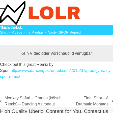
Skip
to
Open
Close
content
mobile
mobile
This is the LoL
menu
menu
Start
»
Videos
»
he Prodigy – Nasty [SPOR Remix]
Kein Video oder Vorschaubild verfügbar.
Check out this great Remix by
Spor:
http://www.dancingastronaut.com/2015/01/prodigy-nasty-
spor-remix/
Monkey Safari – Cranes (kölsch
Final Shot – A
vorheriger
Nächster
Remix) – Dancing Astronaut
Dramatic Montage
Beitrag:
Beitrag:
High Quality Uberlol Content for You. Contact us