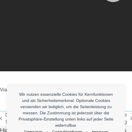
Via
The Ultimate Golf Fail Compilation
.
Wir nutzen essenzielle Cookies für Kernfunktionen
und als Sicherheitsmerkmal. Optionale Cookies
verwenden wir lediglich, um die Seitenleistung zu
messen. Die Zustimmung ist jederzeit über die
Do The Harlem
Ufo Over California Daytime Strange
Privatsphäre-Einstellung unten links auf jeder Seite
vorheriger
Nächster
Shake
Lights Amazing
widerrufbar.
Beitrag:
Beitrag:
High Quality Uberlol Content for You. Contact us
-
-
Datenschutz
Cookie-Einstellungen
Impressum