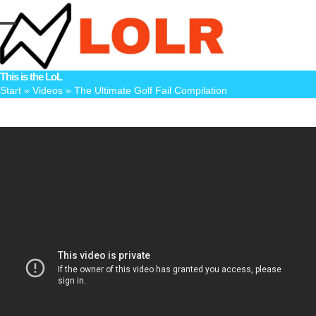
Skip
to
Open
Close
content
mobile
mobile
This is the LoL
menu
menu
Start
»
Videos
»
The Ultimate Golf Fail Compilation