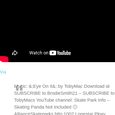
Via
Music: &;Eye On It&; by TobyMac Download at
SUBSCRIBE to BrodieSmith21 – SUBSCRIBE to
TobyMacs YouTube channel: Skate Park Info –
Skating Panda Not Included 🙂
AllianceSkateparks http 1002 Lonestar Pkwy