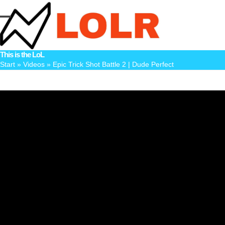
Skip
to
Open
Close
content
mobile
mobile
This is the LoL
menu
menu
Start
»
Videos
»
Epic Trick Shot Battle 2 | Dude Perfect