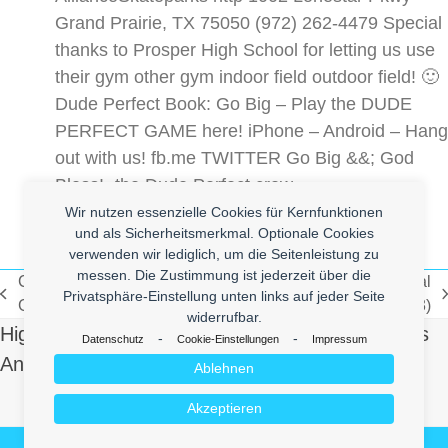
Grand Prairie, TX 75050 (972) 262-4479 Special
thanks to Prosper High School for letting us use
their gym other gym indoor field outdoor field! 🙂
Dude Perfect Book: Go Big – Play the DUDE
PERFECT GAME here! iPhone – Android – Hang
out with us! fb.me TWITTER Go Big &&; God
Bless! -the Dude Perfect crew
Wir nutzen essenzielle Cookies für Kernfunktionen
und als Sicherheitsmerkmal. Optionale Cookies
verwenden wir lediglich, um die Seitenleistung zu
messen. Die Zustimmung ist jederzeit über die
Chinese IPhone 5S –
The Hangover Part 3 – Official
Privatsphäre-Einstellung unten links auf jeder Seite
vorheriger
Nächster
Goophone Hands-on
Teaser Trailer (2013)
widerrufbar.
Beitrag:
Beitrag:
High Quality Uberlol Content for You. Contact us
-
-
Datenschutz
Cookie-Einstellungen
Impressum
And Send Us Yours!
Ablehnen
Akzeptieren
Make it Lol
© 2026
enym - medienkompetenz