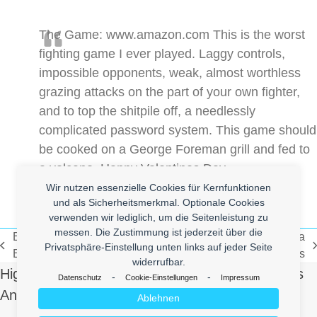
The Game: www.amazon.com This is the worst
fighting game I ever played. Laggy controls,
impossible opponents, weak, almost worthless
grazing attacks on the part of your own fighter,
and to top the shitpile off, a needlessly
complicated password system. This game should
be cooked on a George Foreman grill and fed to
a volcano. Happy Valentines Day.
Wir nutzen essenzielle Cookies für Kernfunktionen
und als Sicherheitsmerkmal. Optionale Cookies
verwenden wir lediglich, um die Seitenleistung zu
messen. Die Zustimmung ist jederzeit über die
Baby Panda Falls Out Of Cage &
Snes Vs. Sega
Privatsphäre-Einstellung unten links auf jeder Seite
vorheriger
Nächster
Escapes
Genesis
widerrufbar.
Beitrag:
Beitrag:
High Quality Uberlol Content for You. Contact us
-
-
Datenschutz
Cookie-Einstellungen
Impressum
And Send Us Yours!
Ablehnen