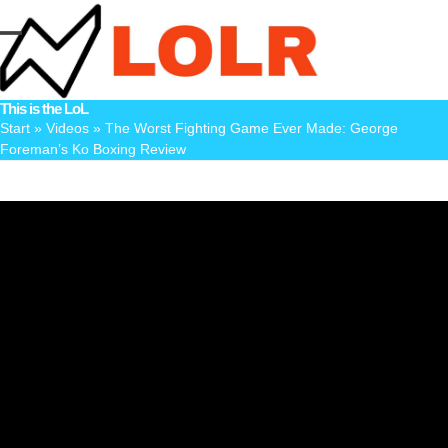
Skip
to
Open
Close
content
mobile
mobile
This is the LoL
menu
menu
Start
»
Videos
»
The Worst Fighting Game Ever Made: George
Foreman’s Ko Boxing Review