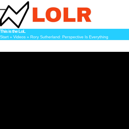
Skip
to
Open
Close
content
mobile
mobile
This is the LoL
menu
menu
Start
»
Videos
»
Rory Sutherland: Perspective Is Everything