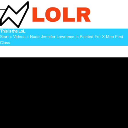
Skip
to
Open
Close
content
mobile
mobile
This is the LoL
menu
menu
Start
»
Videos
»
Nude Jennifer Lawrence Is Painted For X-Men First
Class