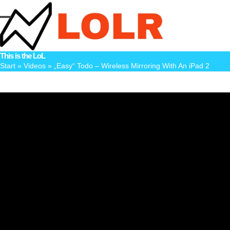
Skip
to
Open
Close
content
mobile
mobile
This is the LoL
menu
menu
Start
»
Videos
»
„Easy“ Todo – Wireless Mirroring With An iPad 2