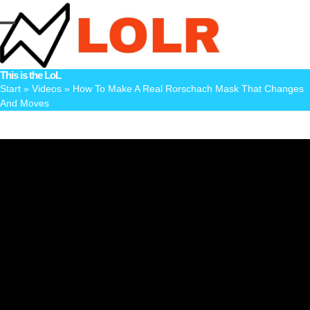
Skip
to
Open
Close
content
mobile
mobile
This is the LoL
menu
menu
Start
»
Videos
»
How To Make A Real Rorschach Mask That Changes
And Moves