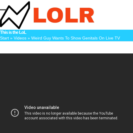
Skip
to
Open
Close
content
mobile
mobile
This is the LoL
menu
menu
Start
»
Videos
»
Weird Guy Wants To Show Genitals On Live TV