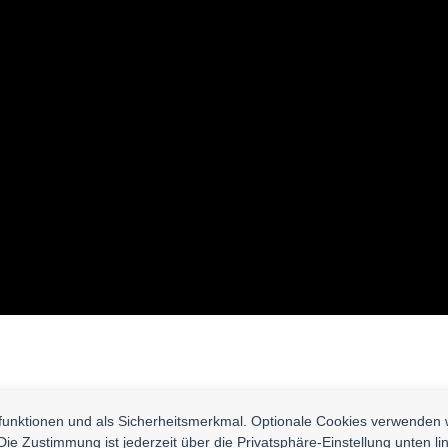
uried With Her In Massive Tomb
nfunktionen und als Sicherheitsmerkmal. Optionale Cookies verwenden 
Die Zustimmung ist jederzeit über die Privatsphäre-Einstellung unten li