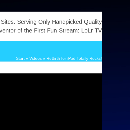
 Sites. Serving Only Handpicked Quality
ventor of the First Fun-Stream: LoLr TV
Start
»
Videos
»
ReBirth for iPad Totally Rocks!