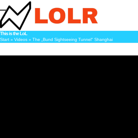
Skip
to
Open
Close
content
mobile
mobile
This is the LoL
menu
menu
Start
»
Videos
»
The „Bund Sightseeing Tunnel“ Shanghai