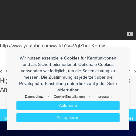
http://www.youtube.com/watch?v=VglZhocXFmw
Wir nutzen essenzielle Cookies für Kernfunktionen
und als Sicherheitsmerkmal. Optionale Cookies
verwenden wir lediglich, um die Seitenleistung zu
Ana Johnsson- Coz I Can
Alexander Seitz Hacks GTA 4
vorheriger
Nächster
messen. Die Zustimmung ist jederzeit über die
High Quality Uberlol Content for You. Contact us
Beitrag:
Beitrag:
Privatsphäre-Einstellung unten links auf jeder Seite
And Send Us Yours!
widerrufbar.
-
-
Datenschutz
Cookie-Einstellungen
Impressum
Make it Lol
Ablehnen
© 2026
enym - medienkompetenz
Akzeptieren
Impressum
Datenschutz
enym.com
CuteBlog
BeautyVideos.de
Cookies