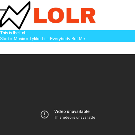
Skip
to
Open
Close
content
mobile
mobile
This is the LoL
menu
menu
Start
»
Music
»
Lykke Li – Everybody But Me