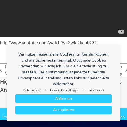
http://www.youtube.com/watch?v=2wkDfujp0CQ
Wir nutzen essenzielle Cookies für Kernfunktionen
und als Sicherheitsmerkmal. Optionale Cookies
verwenden wir lediglich, um die Seitenleistung zu
Regina Spektor – "Laughing
Ficki Ficki Aua Aua – Nina
messen. Die Zustimmung ist jederzeit über die
vorheriger
Nächster
With" Official Video
Queer & Dj Divinity
Privatsphäre-Einstellung unten links auf jeder Seite
Beitrag:
Beitrag:
High Quality Uberlol Content for You. Contact us
widerrufbar.
And Send Us Yours!
-
-
Datenschutz
Cookie-Einstellungen
Impressum
Ablehnen
Make it Lol
Akzeptieren
© 2026
enym - medienkompetenz
Impressum
Datenschutz
enym.com
CuteBlog
BeautyVideos.de
Cookies