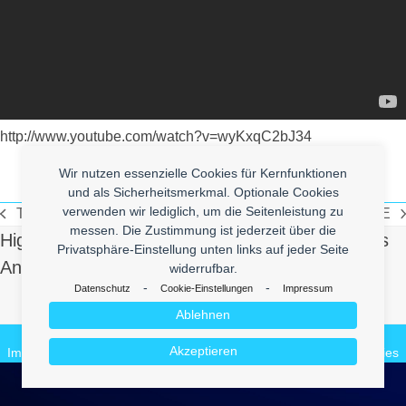
http://www.youtube.com/watch?v=wyKxqC2bJ34
Wir nutzen essenzielle Cookies für Kernfunktionen
und als Sicherheitsmerkmal. Optionale Cookies
verwenden wir lediglich, um die Seitenleistung zu
TITLE
TITLE
vorheriger
Nächste
messen. Die Zustimmung ist jederzeit über die
High Quality Uberlol Content for You. Contact us
Beitrag:
Beitrag:
Privatsphäre-Einstellung unten links auf jeder Seite
And Send Us Yours!
widerrufbar.
-
-
Datenschutz
Cookie-Einstellungen
Impressum
Make it Lol
Ablehnen
© 2026
enym - medienkompetenz
Akzeptieren
Impressum
Datenschutz
enym.com
CuteBlog
BeautyVideos.de
Cookies