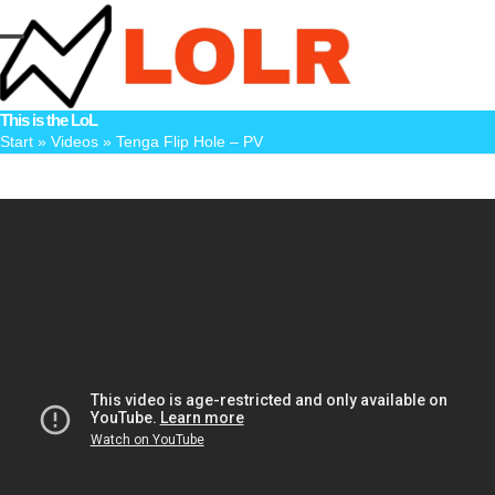
Skip
to
Open
Close
content
mobile
mobile
This is the LoL
menu
menu
Start
»
Videos
»
Tenga Flip Hole – PV