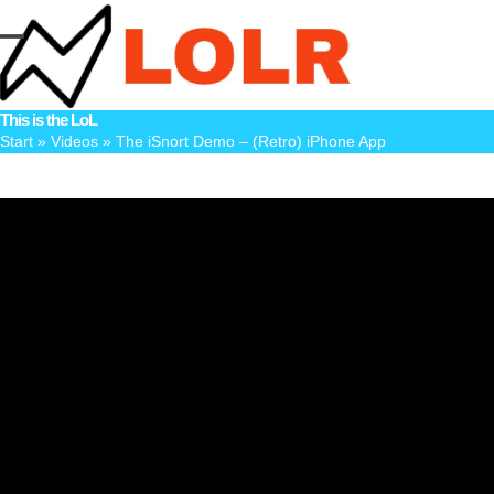
Skip
to
Open
Close
content
mobile
mobile
This is the LoL
menu
menu
Start
»
Videos
»
The iSnort Demo – (Retro) iPhone App