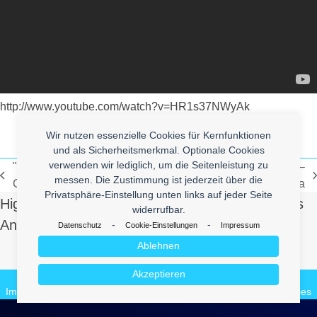
http://www.youtube.com/watch?v=HR1s37NWyAk
Wir nutzen essenzielle Cookies für Kernfunktionen
und als Sicherheitsmerkmal. Optionale Cookies
verwenden wir lediglich, um die Seitenleistung zu
"The Longer You Procrastinate" The
Picachu Girls –
messen. Die Zustimmung ist jederzeit über die
vorheriger
Nächster
Graphical Truth
haha
Privatsphäre-Einstellung unten links auf jeder Seite
Beitrag:
Beitrag:
High Quality Uberlol Content for You. Contact us
widerrufbar.
And Send Us Yours!
-
-
Datenschutz
Cookie-Einstellungen
Impressum
Ablehnen
Make it Lol
Akzeptieren
© 2026
enym - medienkompetenz
Impressum
Datenschutz
enym.com
CuteBlog
BeautyVideos.de
Cookies